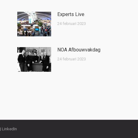
Experts Live
24 februari 2023
NOA Afbouwvakdag
24 februari 2023
 |
LinkedIn