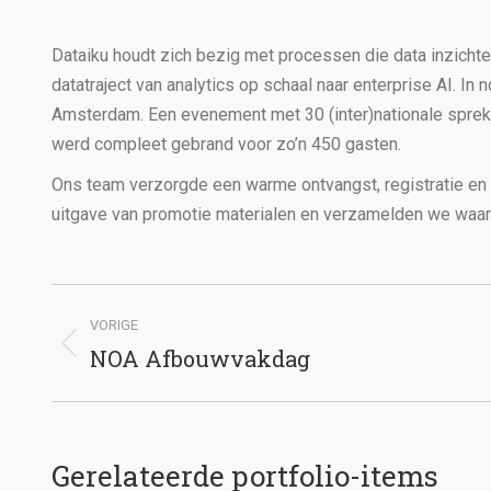
Dataiku houdt zich bezig met processen die data inzichte
datatraject van analytics op schaal naar enterprise AI. I
Amsterdam. Een evenement met 30 (inter)nationale sprek
werd compleet gebrand voor zo’n 450 gasten.
Ons team verzorgde een warme ontvangst, registratie en 
uitgave van promotie materialen en verzamelden we waard
Bericht
VORIGE
navigatie
NOA Afbouwvakdag
Vorig
bericht
Gerelateerde portfolio-items