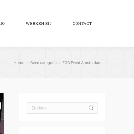
IO
WERKEN BIJ
CONTACT
Zoeken:
Je bent hier:
Home
Geen categorie
EGG Event Amsterdam
Zoeken: