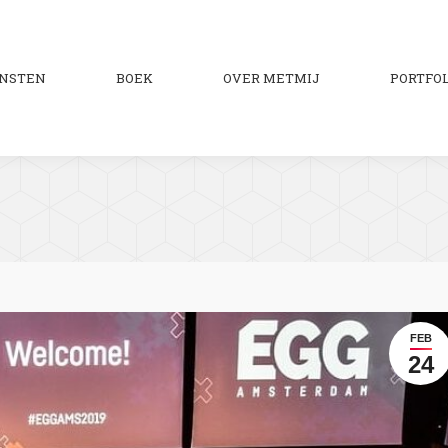
ENSTEN
BOEK
OVER METMIJ
PORTFOL
FEB
24