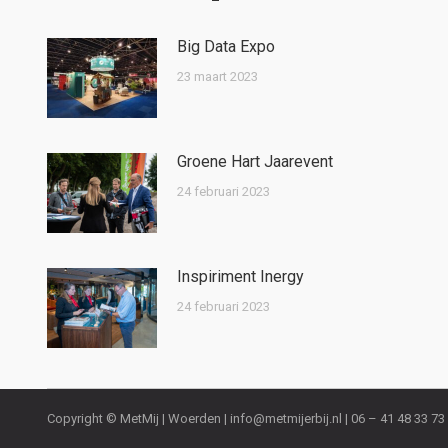
Big Data Expo
23 maart 2023
Groene Hart Jaarevent
24 februari 2023
Inspiriment Inergy
24 februari 2023
Copyright © MetMij | Woerden |
info@metmijerbij.nl
| 06 – 41 48 33 73