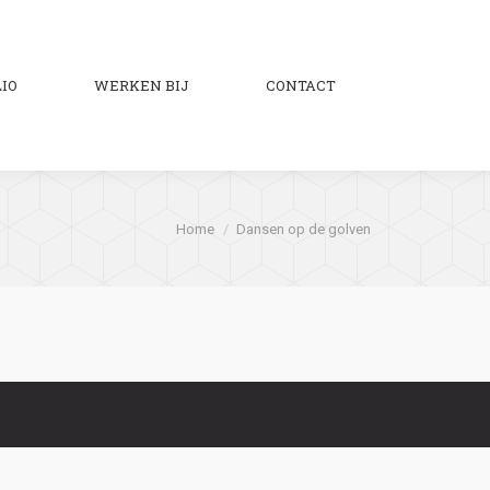
IO
WERKEN BIJ
CONTACT
Zoeken:
Je bent hier:
Home
Dansen op de golven