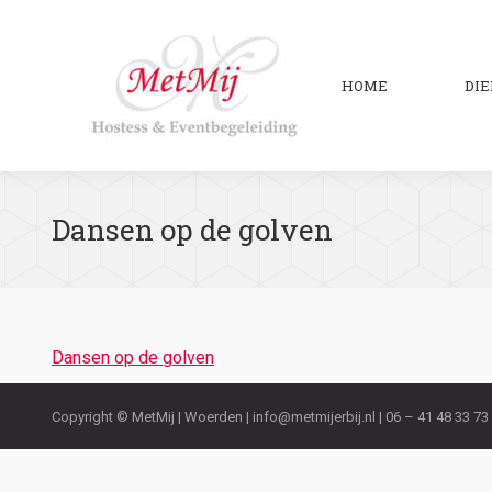
HOME
DI
Dansen op de golven
Dansen op de golven
Copyright © MetMij | Woerden |
info@metmijerbij.nl
| 06 – 41 48 33 73