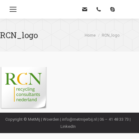
Zoe
RCN_logo
Je bent hier:
Home
RCN_logo
Copyright © MetMij | Woerden |
info@metmijerbij.nl
| 06 – 41 48 33 73 |
LinkedIn