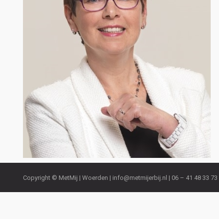
Copyright © MetMij | Woerden |
info@metmijerbij.nl
| 06 – 41 48 33 73