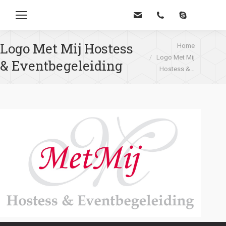
Zoe
Logo Met Mij Hostess
Je bent hier:
Home
Logo Met Mij
& Eventbegeleiding
Hostess &…