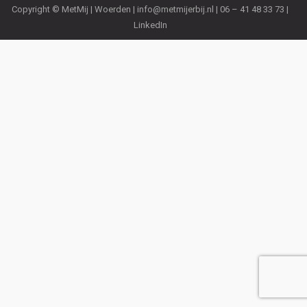
Copyright © MetMij | Woerden |
info@metmijerbij.nl
| 06 – 41 48 33 73 |
LinkedIn